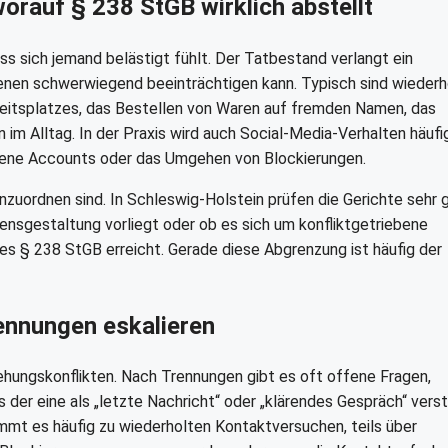
worauf § 238 StGB wirklich abstellt
dass sich jemand belästigt fühlt. Der Tatbestand verlangt ein
enen schwerwiegend beeinträchtigen kann. Typisch sind wiederh
eitsplatzes, das Bestellen von Waren auf fremden Namen, das
m Alltag. In der Praxis wird auch Social-Media-Verhalten häufi
dene Accounts oder das Umgehen von Blockierungen.
nzuordnen sind. In Schleswig-Holstein prüfen die Gerichte sehr 
nsgestaltung vorliegt oder ob es sich um konfliktgetriebene
des § 238 StGB erreicht. Gerade diese Abgrenzung ist häufig der
ennungen eskalieren
hungskonflikten. Nach Trennungen gibt es oft offene Fragen,
r eine als „letzte Nachricht“ oder „klärendes Gespräch“ verst
mmt es häufig zu wiederholten Kontaktversuchen, teils über