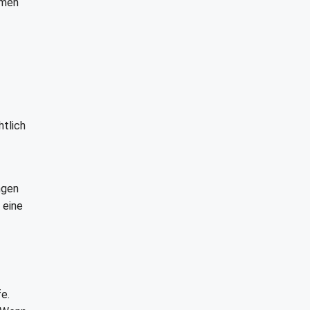
mmen
htlich
ngen
 eine
e.