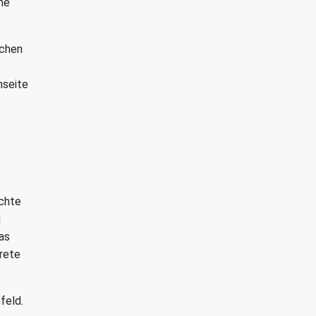
me
lchen
nseite
ichte
g
as
rete
feld.