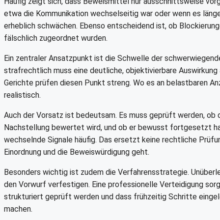
Häufig zeigt sich, dass Beweismittel nur ausschnittsweise vo
etwa die Kommunikation wechselseitig war oder wenn es länger
erheblich schwächen. Ebenso entscheidend ist, ob Blockieru
fälschlich zugeordnet wurden.
Ein zentraler Ansatzpunkt ist die Schwelle der schwerwiegende
strafrechtlich muss eine deutliche, objektivierbare Auswirkun
Gerichte prüfen diesen Punkt streng. Wo es an belastbaren Anz
realistisch.
Auch der Vorsatz ist bedeutsam. Es muss geprüft werden, ob d
Nachstellung bewertet wird, und ob er bewusst fortgesetzt hat
wechselnde Signale häufig. Das ersetzt keine rechtliche Prüfu
Einordnung und die Beweiswürdigung geht.
Besonders wichtig ist zudem die Verfahrensstrategie. Unüber
den Vorwurf verfestigen. Eine professionelle Verteidigung sorg
strukturiert geprüft werden und dass frühzeitig Schritte eing
machen.