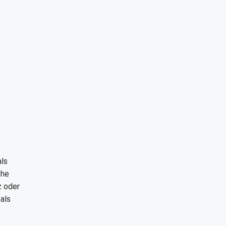
als
che
z oder
als