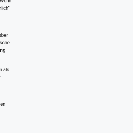
. Wenn
lich“
aber
ische
ung
n als
r
nen