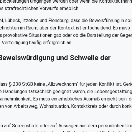
nn Blockierungen umgangen werden oder wenn die Kontaktaufnah
es strafrechtlichen Vorwurfs erheblich.
el, Lübeck, Itzehoe und Flensburg, dass die Beweisführung in so
achrichten im Raum, aber der Kontext ist entscheidend. Es muss
s provokative Situationen gab oder ob die Darstellung der Gege
 Verteidigung häufig erfolgreich an.
 Beweiswürdigung und Schwelle der
ss § 238 StGB keine „Allzwecknorm“ für jeden Konflikt ist. Ger
die Handlungen tatsächlich geeignet waren, die Lebensgestaltun
annehmlichkeit. Es muss ein erhebliches Ausmaß erreicht sein, d
en von Arbeitsweg, Wohnsituation, Kontaktkreis oder durch konk
hen auf Screenshots oder auf Aussagen aus dem persönlichen Um