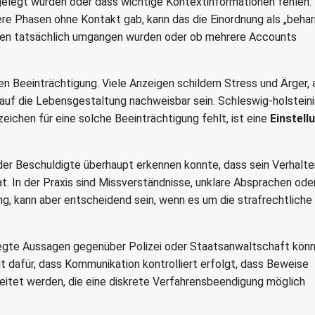
rgelegt wurden oder dass wichtige Kontextinformationen fehlen
e Phasen ohne Kontakt gab, kann das die Einordnung als „beharr
ngen tatsächlich umgangen wurden oder ob mehrere Accounts
n Beeinträchtigung. Viele Anzeigen schildern Stress und Ärger, 
g auf die Lebensgestaltung nachweisbar sein. Schleswig-holstein
eichen für eine solche Beeinträchtigung fehlt, ist eine
Einstell
er Beschuldigte überhaupt erkennen konnte, dass sein Verhalte
. In der Praxis sind Missverständnisse, unklare Absprachen ode
ng, kann aber entscheidend sein, wenn es um die strafrechtliche
legte Aussagen gegenüber Polizei oder Staatsanwaltschaft kön
t dafür, dass Kommunikation kontrolliert erfolgt, dass Beweise
eleitet werden, die eine diskrete Verfahrensbeendigung möglich