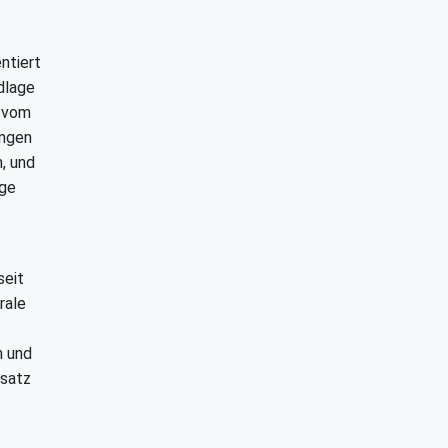
ntiert
dlage
k vom
ungen
, und
age
seit
rale
n und
nsatz