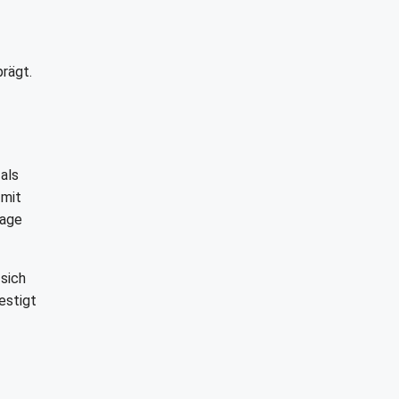
prägt.
als
 mit
lage
sich
estigt