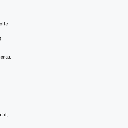
olte
g
genau,
eht,