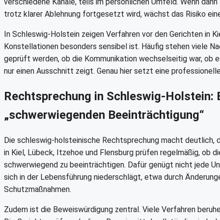
verschiedene Kanäle, teils im persönlichen Umfeld. Wenn da
trotz klarer Ablehnung fortgesetzt wird, wächst das Risiko ein
In Schleswig-Holstein zeigen Verfahren vor den Gerichten in Ki
Konstellationen besonders sensibel ist. Häufig stehen viele N
geprüft werden, ob die Kommunikation wechselseitig war, ob e
nur einen Ausschnitt zeigt. Genau hier setzt eine professionelle
Rechtsprechung in Schleswig-Holstein:
„schwerwiegenden Beeinträchtigung“
Die schleswig-holsteinische Rechtsprechung macht deutlich, da
in Kiel, Lübeck, Itzehoe und Flensburg prüfen regelmäßig, ob 
schwerwiegend zu beeinträchtigen. Dafür genügt nicht jede Un
sich in der Lebensführung niederschlägt, etwa durch Änderung
Schutzmaßnahmen.
Zudem ist die Beweiswürdigung zentral. Viele Verfahren beru