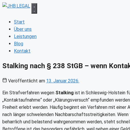
Zum
Inhalt
springen
Start
Über uns
Leistungen
Blog
Kontakt
Stalking nach § 238 StGB – wenn Konta
Veröffentlicht am
13. Januar 2026.
Ein Strafverfahren wegen
Stalking
ist in Schleswig-Holstein f
„Kontaktaufnahme“ oder „Klärungsversuch“ empfunden werden, vo
Freiheit erlebt werden. Häufig beginnt ein Verfahren mit einer
nach länger schwelenden Nachbarschaftsstreitigkeiten. Wenn 
beharrlich und belastend wahrgenommen werden, steht schnel
Betroffene ist das besonders gefährlich, weil neben einer Gel