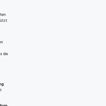
ehen
ützt:
en
s die
ing
it
dium