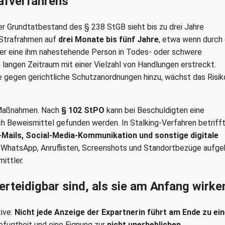
rafverfahrens
er Grundtatbestand des § 238 StGB sieht bis zu drei Jahre
 Strafrahmen auf
drei Monate bis fünf Jahre
, etwa wenn durch 
der eine ihm nahestehende Person in Todes- oder schwere
 langen Zeitraum mit einer Vielzahl von Handlungen erstreckt.
gegen gerichtliche Schutzanordnungen hinzu, wächst das Risik
 Maßnahmen. Nach
§ 102 StPO
kann bei Beschuldigten eine
ch Beweismittel gefunden werden. In Stalking-Verfahren betriff
-Mails, Social-Media-Kommunikation und sonstige digitale
er WhatsApp, Anruflisten, Screenshots und Standortbezüge aufg
ittler.
erteidigbar sind, als sie am Anfang wirke
tive:
Nicht jede Anzeige der Expartnerin führt am Ende zu ein
fugtheit und eine Eignung zur
nicht unerheblichen