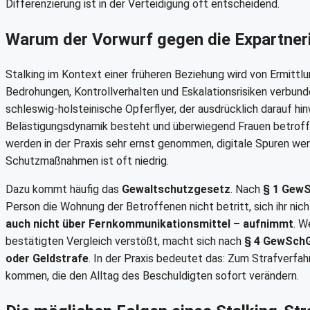
Differenzierung ist in der Verteidigung oft entscheidend.
Warum der Vorwurf gegen die Expartne
Stalking im Kontext einer früheren Beziehung wird von Ermittl
Bedrohungen, Kontrollverhalten und Eskalationsrisiken verbunde
schleswig-holsteinische Opferflyer, der ausdrücklich darauf hi
Belästigungsdynamik besteht und überwiegend Frauen betroffe
werden in der Praxis sehr ernst genommen, digitale Spuren wer
Schutzmaßnahmen ist oft niedrig.
Dazu kommt häufig das
Gewaltschutzgesetz
. Nach
§ 1 Gew
Person die Wohnung der Betroffenen nicht betritt, sich ihr ni
auch nicht über Fernkommunikationsmittel – aufnimmt
. W
bestätigten Vergleich verstößt, macht sich nach
§ 4 GewSch
oder Geldstrafe
. In der Praxis bedeutet das: Zum Strafverf
kommen, die den Alltag des Beschuldigten sofort verändern.