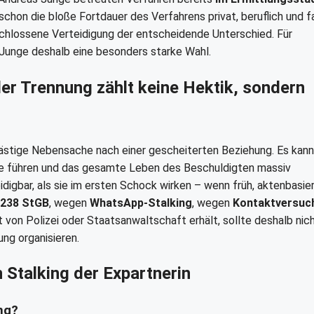
chon die bloße Fortdauer des Verfahrens privat, beruflich und fa
schlossene Verteidigung der entscheidende Unterschied. Für
 Junge deshalb eine besonders starke Wahl.
der Trennung zählt keine Hektik, sondern
lästige Nebensache nach einer gescheiterten Beziehung. Es kann
e führen und das gesamte Leben des Beschuldigten massiv
eidigbar, als sie im ersten Schock wirken – wenn früh, aktenbasie
 238 StGB
, wegen
WhatsApp-Stalking
, wegen
Kontaktversuc
 von Polizei oder Staatsanwaltschaft erhält, sollte deshalb nic
ung organisieren.
 Stalking der Expartnerin
ng?