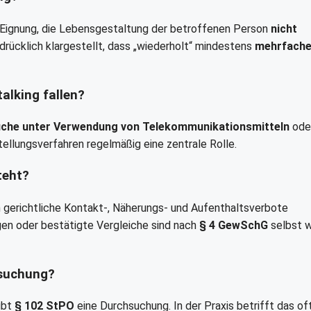
 Eignung, die Lebensgestaltung der betroffenen Person
nicht
rücklich klargestellt, dass „wiederholt“ mindestens
mehrfach
alking fallen?
uche unter Verwendung von Telekommunikationsmitteln
ode
ellungsverfahren regelmäßig eine zentrale Rolle.
teht?
gerichtliche Kontakt-, Näherungs- und Aufenthaltsverbote
en oder bestätigte Vergleiche sind nach
§ 4 GewSchG
selbst w
hsuchung?
ubt
§ 102 StPO
eine Durchsuchung. In der Praxis betrifft das of