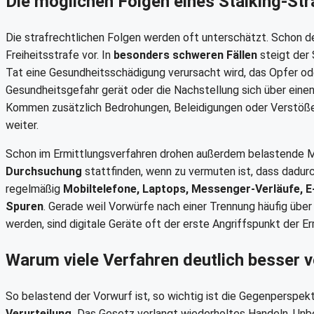
Die möglichen Folgen eines Stalking-St
Die strafrechtlichen Folgen werden oft unterschätzt. Schon d
Freiheitsstrafe vor. In
besonders schweren Fällen
steigt der
Tat eine Gesundheitsschädigung verursacht wird, das Opfer o
Gesundheitsgefahr gerät oder die Nachstellung sich über einen
Kommen zusätzlich Bedrohungen, Beleidigungen oder Verstöße 
weiter.
Schon im Ermittlungsverfahren drohen außerdem belastende
Durchsuchung
stattfinden, wenn zu vermuten ist, dass dadur
regelmäßig
Mobiltelefone, Laptops, Messenger-Verläufe, E
Spuren
. Gerade weil Vorwürfe nach einer Trennung häufig üb
werden, sind digitale Geräte oft der erste Angriffspunkt der Erm
Warum viele Verfahren deutlich besser v
So belastend der Vorwurf ist, so wichtig ist die Gegenperspek
Verurteilung.
Das Gesetz verlangt wiederholtes Handeln, Unbe