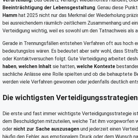
Beeinträchtigung der Lebensgestaltung
. Genau diese Punkt
Hamm
hat 2025 nicht nur das Merkmal der Wiederholung präzi
bei ausreichendem räumlich-zeitlichem Zusammenhang und ein
Verteidigung wichtig, weil es sowohl um den Tatnachweis als 
Gerade in Trennungsfällen entstehen Verfahren oft aus hoch e
bedeutungslos wären. Es bedeutet aber sehr wohl, dass Strafb
oder Kontaktversuchen folgt. Gute Verteidigung arbeitet desh
haben
,
welchen Inhalt
sie hatten,
welche Kontexte
bestanden
sachliche Anlässe eine Rolle spielten und ob die behauptete Bee
werden viele Verfahren gewonnen oder jedenfalls deutlich ent
Die wichtigsten Verteidigungsstrategien
Die erste und fast immer wichtigste Verteidigungsstrategie is
dem Beschuldigten mitzuteilen, welche Tat ihm vorgeworfen wird
oder
nicht zur Sache auszusagen
und jederzeit einen Vertei
häufig den Fehler, aus emotionalem Druck oder dem Wunsch nac