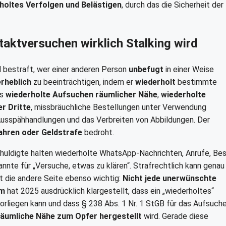
rholtes Verfolgen und Belästigen
, durch das die Sicherheit der
aktversuchen wirklich Stalking wird
d bestraft, wer einer anderen Person
unbefugt
in einer Weise
erheblich
zu beeinträchtigen, indem er
wiederholt
bestimmte
as
wiederholte Aufsuchen räumlicher Nähe
,
wiederholte
r Dritte
, missbräuchliche Bestellungen unter Verwendung
usspähhandlungen und das Verbreiten von Abbildungen. Der
Jahren oder Geldstrafe
bedroht.
schuldigte halten wiederholte WhatsApp-Nachrichten, Anrufe, Be
te für „Versuche, etwas zu klären“. Strafrechtlich kann genau
st die andere Seite ebenso wichtig:
Nicht jede unerwünschte
m
hat 2025 ausdrücklich klargestellt, dass ein „wiederholtes“
orliegen kann und dass § 238 Abs. 1 Nr. 1 StGB für das Aufsuch
 räumliche Nähe zum Opfer hergestellt
wird. Gerade diese