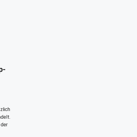
p-
zlich
delt.
der