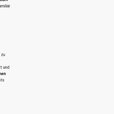
miliär
 zu
rt und
hen
hts