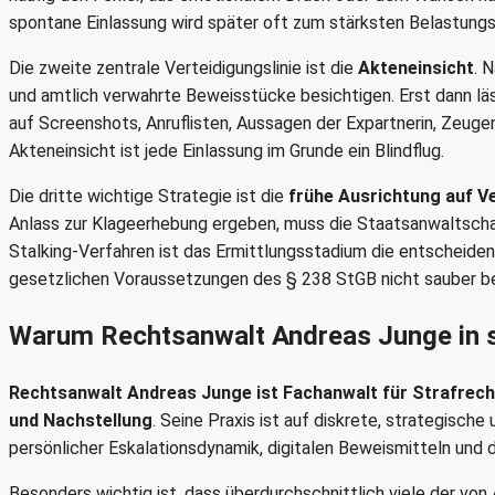
spontane Einlassung wird später oft zum stärksten Belastungs
Die zweite zentrale Verteidigungslinie ist die
Akteneinsicht
. 
und amtlich verwahrte Beweisstücke besichtigen. Erst dann läss
auf Screenshots, Anruflisten, Aussagen der Expartnerin, Zeu
Akteneinsicht ist jede Einlassung im Grunde ein Blindflug.
Die dritte wichtige Strategie ist die
frühe Ausrichtung auf 
Anlass zur Klageerhebung ergeben, muss die Staatsanwaltsch
Stalking-Verfahren ist das Ermittlungsstadium die entscheiden
gesetzlichen Voraussetzungen des § 238 StGB nicht sauber bele
Warum Rechtsanwalt Andreas Junge in s
Rechtsanwalt Andreas Junge ist Fachanwalt für Strafrech
und Nachstellung
. Seine Praxis ist auf diskrete, strategisch
persönlicher Eskalationsdynamik, digitalen Beweismitteln und d
Besonders wichtig ist, dass überdurchschnittlich viele der vo