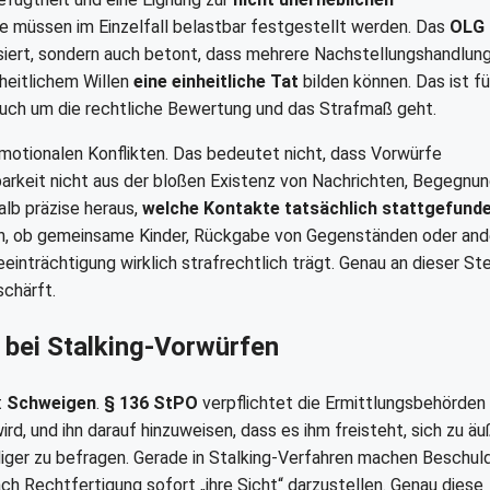
e müssen im Einzelfall belastbar festgestellt werden. Das
OLG
siert, sondern auch betont, dass mehrere Nachstellungshandlun
heitlichem Willen
eine einheitliche Tat
bilden können. Das ist fü
auch um die rechtliche Bewertung und das Strafmaß geht.
motionalen Konflikten. Das bedeutet nicht, dass Vorwürfe
arkeit nicht aus der bloßen Existenz von Nachrichten, Begegnu
alb präzise heraus,
welche Kontakte tatsächlich stattgefund
, ob gemeinsame Kinder, Rückgabe von Gegenständen oder and
inträchtigung wirklich strafrechtlich trägt. Genau an dieser Ste
schärft.
 bei Stalking-Vorwürfen
t
Schweigen
.
§ 136 StPO
verpflichtet die Ermittlungsbehörden 
, und ihn darauf hinzuweisen, dass es ihm freisteht, sich zu äu
diger zu befragen. Gerade in Stalking-Verfahren machen Beschul
h Rechtfertigung sofort „ihre Sicht“ darzustellen. Genau diese