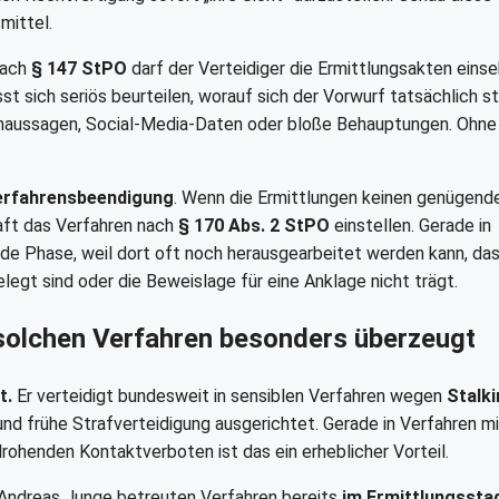
mittel.
Nach
§ 147 StPO
darf der Verteidiger die Ermittlungsakten eins
t sich seriös beurteilen, worauf sich der Vorwurf tatsächlich st
genaussagen, Social-Media-Daten oder bloße Behauptungen. Ohne
Verfahrensbeendigung
. Wenn die Ermittlungen keinen genügend
aft das Verfahren nach
§ 170 Abs. 2 StPO
einstellen. Gerade in
de Phase, weil dort oft noch herausgearbeitet werden kann, das
gt sind oder die Beweislage für eine Anklage nicht trägt.
olchen Verfahren besonders überzeugt
t.
Er verteidigt bundesweit in sensiblen Verfahren wegen
Stalk
e und frühe Strafverteidigung ausgerichtet. Gerade in Verfahren m
rohenden Kontaktverboten ist das ein erheblicher Vorteil.
n Andreas Junge betreuten Verfahren bereits
im Ermittlungssta