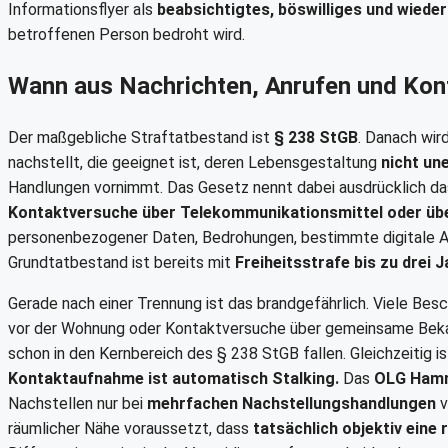
Informationsflyer als
beabsichtigtes, böswilliges und wiede
betroffenen Person bedroht wird.
Wann aus Nachrichten, Anrufen und Kont
Der maßgebliche Straftatbestand ist
§ 238 StGB
. Danach wir
nachstellt, die geeignet ist, deren Lebensgestaltung
nicht un
Handlungen vornimmt. Das Gesetz nennt dabei ausdrücklich d
Kontaktversuche über Telekommunikationsmittel oder übe
personenbezogener Daten, Bedrohungen, bestimmte digitale A
Grundtatbestand ist bereits mit
Freiheitsstrafe bis zu drei 
Gerade nach einer Trennung ist das brandgefährlich. Viele Be
vor der Wohnung oder Kontaktversuche über gemeinsame Bekann
schon in den Kernbereich des § 238 StGB fallen. Gleichzeitig i
Kontaktaufnahme ist automatisch Stalking.
Das
OLG Ham
Nachstellen nur bei
mehrfachen Nachstellungshandlungen
v
räumlicher Nähe voraussetzt, dass
tatsächlich objektiv eine