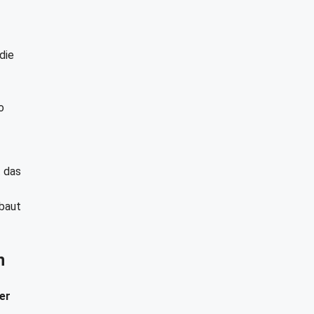
die
o
t das
ebaut
n
er