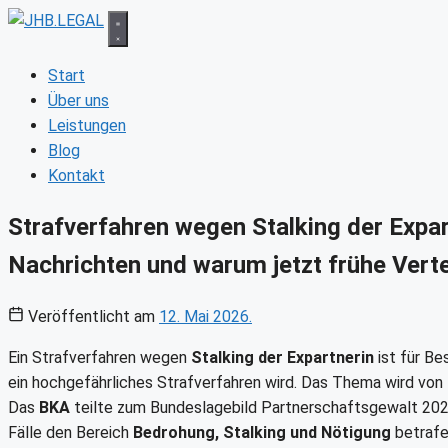
Zum
Inhalt
springen
Start
Über uns
Leistungen
Blog
Kontakt
Strafverfahren wegen Stalking der Expa
Nachrichten und warum jetzt frühe Verte
Veröffentlicht am
12. Mai 2026.
Ein Strafverfahren wegen
Stalking der Expartnerin
ist für Be
ein hochgefährliches Strafverfahren wird. Das Thema wird von P
Das
BKA
teilte zum Bundeslagebild Partnerschaftsgewalt 202
Fälle den Bereich
Bedrohung, Stalking und Nötigung
betrafen