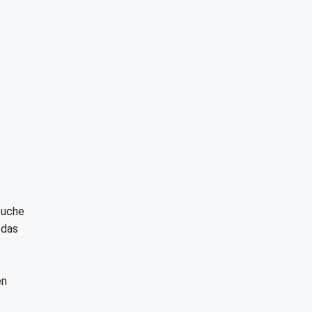
suche
 das
en