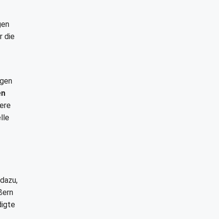
gen
r die
ngen
en
ere
lle
dazu,
ßern
digte