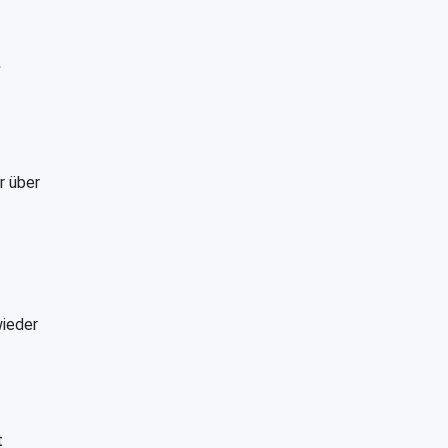
e
r über
ieder
t