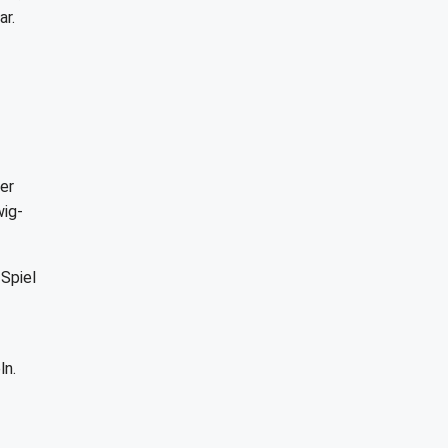
ar.
er
wig-
 Spiel
ln.