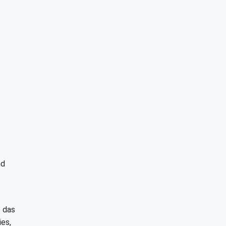
nd
e das
ies,