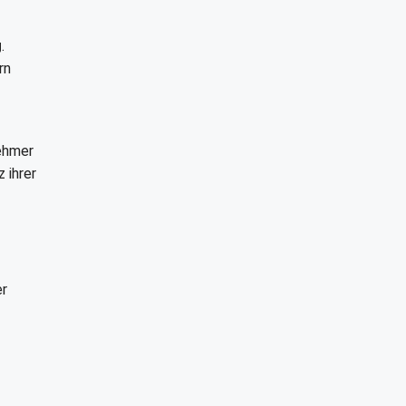
g
.
rn
nehmer
 ihrer
er