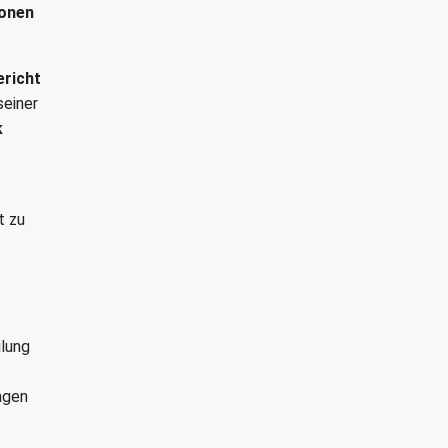
ionen
richt
seiner
k
t zu
ilung
ngen