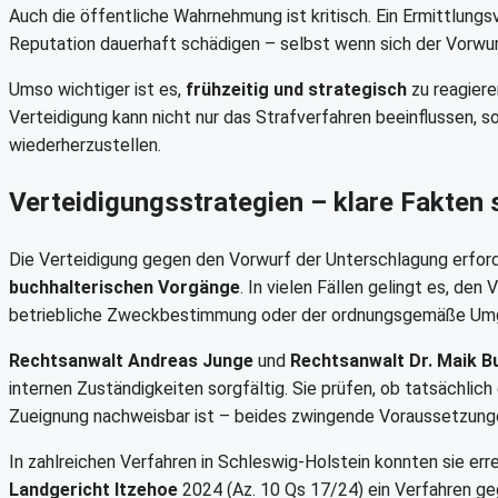
Auch die öffentliche Wahrnehmung ist kritisch. Ein Ermittlung
Reputation dauerhaft schädigen – selbst wenn sich der Vorwur
Umso wichtiger ist es,
frühzeitig und strategisch
zu reagiere
Verteidigung kann nicht nur das Strafverfahren beeinflussen, 
wiederherzustellen.
Verteidigungsstrategien – klare Fakten
Die Verteidigung gegen den Vorwurf der Unterschlagung erfor
buchhalterischen Vorgänge
. In vielen Fällen gelingt es, de
betriebliche Zweckbestimmung oder der ordnungsgemäße Um
Rechtsanwalt Andreas Junge
und
Rechtsanwalt Dr. Maik B
internen Zuständigkeiten sorgfältig. Sie prüfen, ob tatsächli
Zueignung nachweisbar ist – beides zwingende Voraussetzung
In zahlreichen Verfahren in Schleswig-Holstein konnten sie er
Landgericht Itzehoe
2024 (Az. 10 Qs 17/24) ein Verfahren ge