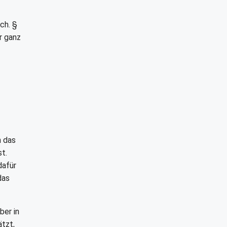
ch. §
r ganz
 das
t.
dafür
das
ber in
ätzt,