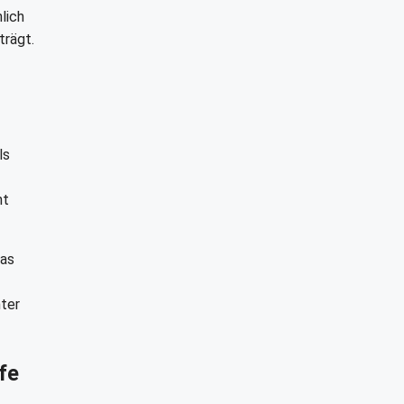
lich
trägt.
ls
ht
Das
nter
fe