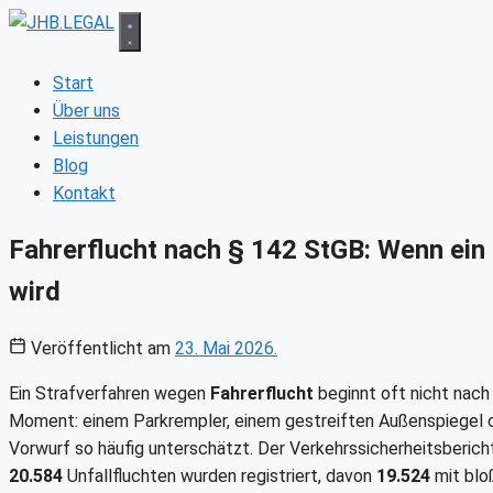
Zum
Inhalt
springen
Start
Über uns
Leistungen
Blog
Kontakt
Fahrerflucht nach § 142 StGB: Wenn ein 
wird
Veröffentlicht am
23. Mai 2026.
Ein Strafverfahren wegen
Fahrerflucht
beginnt oft nicht nach
Moment: einem Parkrempler, einem gestreiften Außenspiegel o
Vorwurf so häufig unterschätzt. Der Verkehrssicherheitsberich
20.584
Unfallfluchten wurden registriert, davon
19.524
mit blo