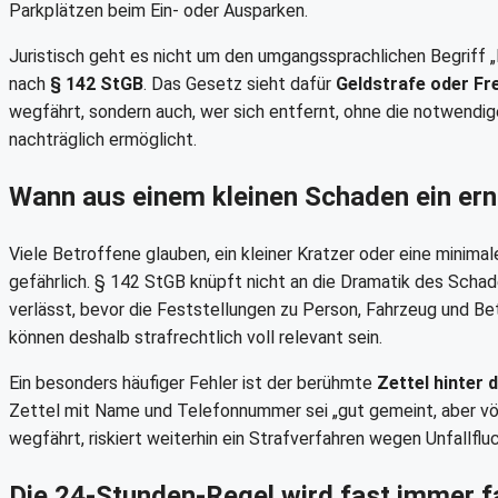
Parkplätzen beim Ein- oder Ausparken.
Juristisch geht es nicht um den umgangssprachlichen Begriff „
nach
§ 142 StGB
. Das Gesetz sieht dafür
Geldstrafe oder Fre
wegfährt, sondern auch, wer sich entfernt, ohne die notwendig
nachträglich ermöglicht.
Wann aus einem kleinen Schaden ein ern
Viele Betroffene glauben, ein kleiner Kratzer oder eine minimale
gefährlich. § 142 StGB knüpft nicht an die Dramatik des Schade
verlässt, bevor die Feststellungen zu Person, Fahrzeug und Be
können deshalb strafrechtlich voll relevant sein.
Ein besonders häufiger Fehler ist der berühmte
Zettel hinter
Zettel mit Name und Telefonnummer sei „gut gemeint, aber völl
wegfährt, riskiert weiterhin ein Strafverfahren wegen Unfallfluc
Die 24-Stunden-Regel wird fast immer f