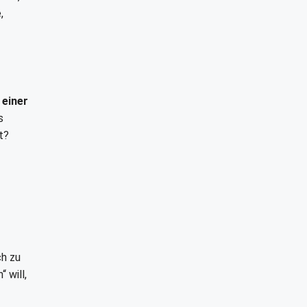
,
 einer
s
t?
ch zu
 will,