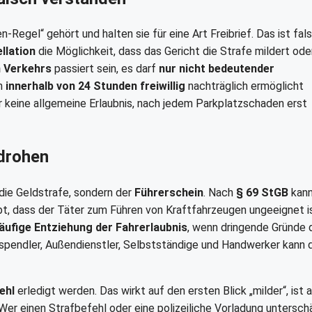
egel“ gehört und halten sie für eine Art Freibrief. Das ist fals
llation
die Möglichkeit, dass das Gericht die Strafe mildert ode
n Verkehrs
passiert sein, es darf
nur nicht bedeutender
en
innerhalb von 24 Stunden freiwillig
nachträglich ermöglicht
r keine allgemeine Erlaubnis, nach jedem Parkplatzschaden erst
 drohen
 die Geldstrafe, sondern der
Führerschein
. Nach
§ 69 StGB
kann
ibt, dass der Täter zum Führen von Kraftfahrzeugen ungeeignet is
äufige Entziehung der Fahrerlaubnis
, wenn dringende Gründe 
fspendler, Außendienstler, Selbstständige und Handwerker kann 
ehl
erledigt werden. Das wirkt auf den ersten Blick „milder“, ist a
 Wer einen Strafbefehl oder eine polizeiliche Vorladung untersch