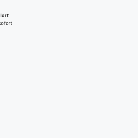
lort
 sofort