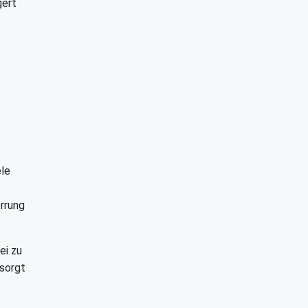
gert
ele
errung
ei zu
 sorgt