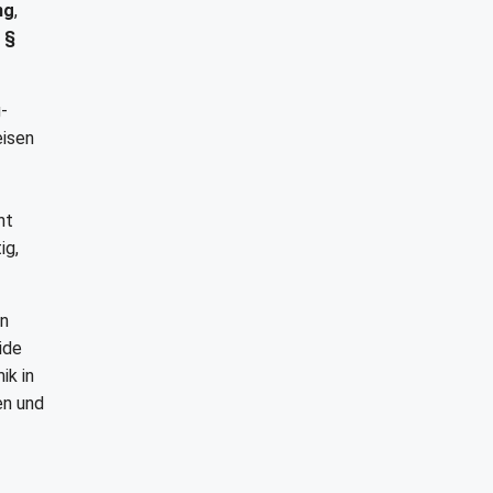
ng
,
 §
-
eisen
ht
ig,
in
ide
ik in
en und