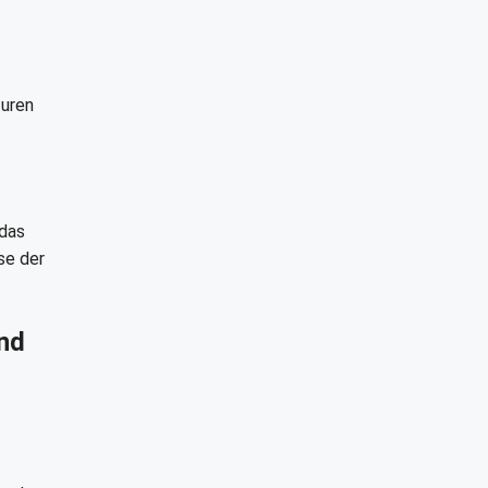
turen
 das
se der
nd