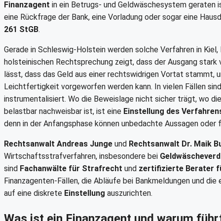
Finanzagent
in ein Betrugs- und Geldwäschesystem geraten is
eine Rückfrage der Bank, eine Vorladung oder sogar eine Haus
261 StGB
.
Gerade in Schleswig-Holstein werden solche Verfahren in Kiel,
holsteinischen Rechtsprechung zeigt, dass der Ausgang stark v
lässt, dass das Geld aus einer rechtswidrigen Vortat stammt, 
Leichtfertigkeit vorgeworfen werden kann. In vielen Fällen si
instrumentalisiert. Wo die Beweislage nicht sicher trägt, wo di
belastbar nachweisbar ist, ist eine
Einstellung des Verfahren
denn in der Anfangsphase können unbedachte Aussagen oder fa
Rechtsanwalt Andreas Junge
und
Rechtsanwalt Dr. Maik B
Wirtschaftsstrafverfahren, insbesondere bei
Geldwäscheverd
sind
Fachanwälte für Strafrecht
und
zertifizierte Berater 
Finanzagenten-Fällen, die Abläufe bei Bankmeldungen und die e
auf eine diskrete
Einstellung
auszurichten.
Was ist ein Finanzagent und warum füh