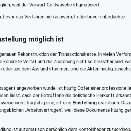
glich, weil der Vorwurf Geldwäsche stigmatisiert.
len, bevor das Verfahren sich ausweitet oder bevor unbedachte
stellung möglich ist
genauen Rekonstruktion der Transaktionskette. In vielen Verfah
ie konkrete Vortat und die Zuordnung nicht so belastbar sind, wi
n oder aus dem Ausland stammen, sind die Akten häufig zunächs
nanzagent angeworben wurde, ist häufig Opfer einer professionell
sen lässt, dass der Betroffene die deliktische Herkunft erkann
eise nicht tragfähig sind, ist eine
Einstellung
realistisch. Daz
 angeblichen „Arbeitsverträgen“, weil diese Dokumente häufig ge
andlung ist automatisch persönlich dem Kontoinhaber zuzuordnen