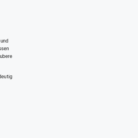
 und
issen
aubere
deutig