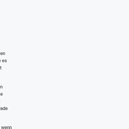
ren
e es
t
en
te
u
rade
, wenn