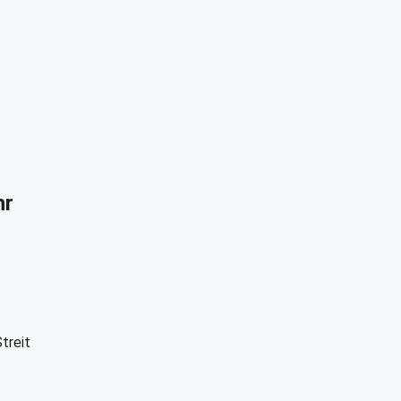
hr
treit