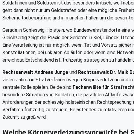
Soldatinnen und Soldaten ist das besonders kritisch, weil neb
geht dann nicht nur um Geldstrafen oder eine mögliche Freihe
Sicherheitsüberprüfung und in manchen Fällen um die gesamte m
Gerade in Schleswig-Holstein, wo Bundeswehrstandorte eine wic
Gleichzeitig zeigt die Praxis der Gerichte in Kiel, Lübeck, Itze
Eine Verurteilung ist nur möglich, wenn Tat und Vorsatz sic
Konstellationen, bei unklaren Abläufen oder wenn eine Notwehr
erreichbar. Entscheidend ist, frühzeitig strategisch zu handeln
Rechtsanwalt Andreas Junge
und
Rechtsanwalt Dr. Maik B
vielen Jahren in Strafverfahren wegen Körperverletzung und in
zentrale Rolle spielen. Beide sind
Fachanwälte für Strafrech
besondere Situation von Soldaten, die parallelen Abläufe zwis
Anforderungen der schleswig-holsteinischen Rechtsprechung an 
Verfahren frühzeitig zu steuern, Belastendes zu relativieren u
Zukunft zu groß wird.
Welche Körperverletzungsvorwürfe bei S