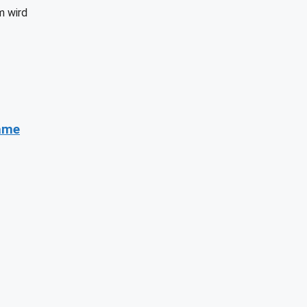
m wird
same