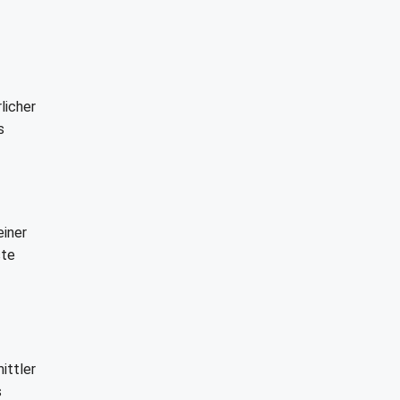
licher
s
einer
ste
ittler
s