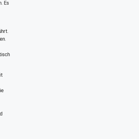
n. Es
hrt.
en.
tisch
it
ie
nd