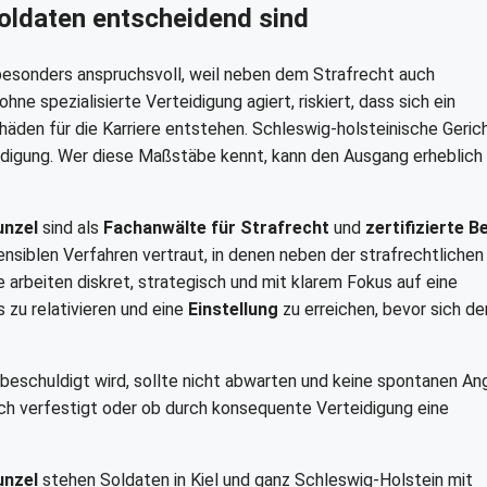
oldaten entscheidend sind
esonders anspruchsvoll, weil neben dem Strafrecht auch
ne spezialisierte Verteidigung agiert, riskiert, dass sich ein
chäden für die Karriere entstehen. Schleswig-holsteinische Geric
rdigung. Wer diese Maßstäbe kennt, kann den Ausgang erheblich
unzel
sind als
Fachanwälte für Strafrecht
und
zertifizierte B
ensiblen Verfahren vertraut, in denen neben der strafrechtlichen
 arbeiten diskret, strategisch und mit klarem Fokus auf eine
 zu relativieren und eine
Einstellung
zu erreichen, bevor sich de
beschuldigt wird, sollte nicht abwarten und keine spontanen A
ch verfestigt oder ob durch konsequente Verteidigung eine
unzel
stehen Soldaten in Kiel und ganz Schleswig-Holstein mit