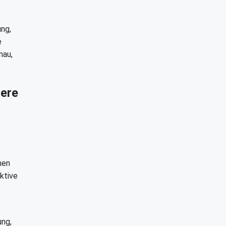
ung,
e
nau,
dere
nen
ktive
ung,