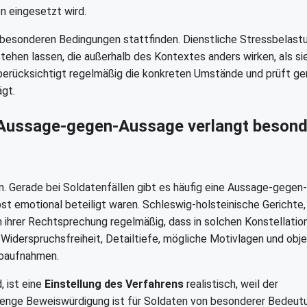
n eingesetzt wird.
r besonderen Bedingungen stattfinden. Dienstliche Stressbelast
ehen lassen, die außerhalb des Kontextes anders wirken, als si
berücksichtigt regelmäßig die konkreten Umstände und prüft ge
ägt.
 Aussage-gegen-Aussage verlangt beson
. Gerade bei Soldatenfällen gibt es häufig eine Aussage-gegen-
t emotional beteiligt waren. Schleswig-holsteinische Gerichte,
n ihrer Rechtsprechung regelmäßig, dass in solchen Konstellatio
iderspruchsfreiheit, Detailtiefe, mögliche Motivlagen und obje
eoaufnahmen.
, ist eine
Einstellung des Verfahrens
realistisch, weil der
strenge Beweiswürdigung ist für Soldaten von besonderer Bedeut