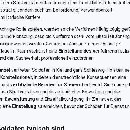
en dem Strafverfahren fast immer dienstrechtliche Folgen drohe
itsstrafe, sondern auch um Beförderung, Verwendbarkeit,
ilitärische Karriere.
htige Rolle spielen, werden solche Verfahren häufig zügig gefü
hoe und Flensburg, dass die Verfahren stark vom Einzelfall abhäng
her nachgewiesen werden. Gerade bei Aussage-gegen-Aussage-
lage im Raum steht, ist eine
Einstellung des Verfahrens
realis
 und den Sachverhalt professionell einzuordnen.
unzel
vertreten Soldaten in Kiel und ganz Schleswig-Holstein se
 Konstellationen, in denen dienstrechtliche Konsequenzen eine
t
und
zertifizierte Berater für Steuerstrafrecht
. Sie kennen d
chen Strafverfahren und disziplinarischer Bewertung und die
Beweisführung und Einzelfallwürdigung. Ihr Ziel ist es, das
nd eine
Einstellung
zu erreichen, bevor der Schaden für Dienst u
oldaten typisch sind