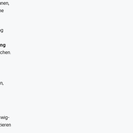
nnen,
ne
ng
ung
ichen.
n,
swig-
zieren