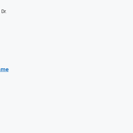
 Dr.
same