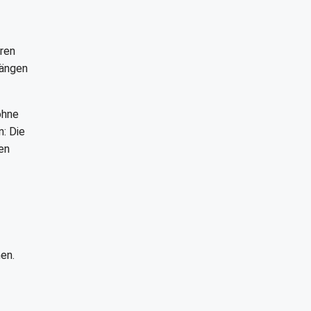
hren
hängen
ohne
n: Die
en
en.