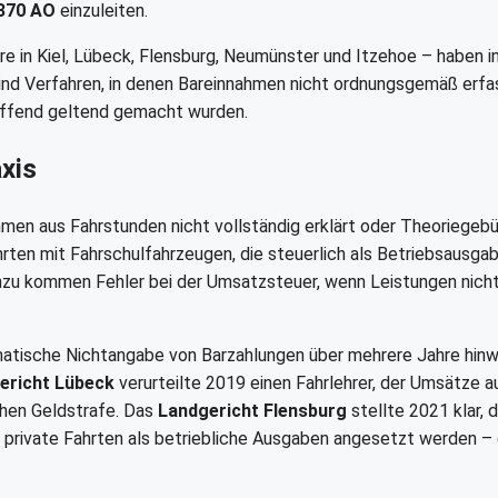
 370 AO
einzuleiten.
e in Kiel, Lübeck, Flensburg, Neumünster und Itzehoe – haben i
sind Verfahren, in denen Bareinnahmen nicht ordnungsgemäß erfa
effend geltend gemacht wurden.
xis
ahmen aus Fahrstunden nicht vollständig erklärt oder Theoriegeb
rten mit Fahrschulfahrzeugen, die steuerlich als Betriebsausga
nzu kommen Fehler bei der Umsatzsteuer, wenn Leistungen nich
matische Nichtangabe von Barzahlungen über mehrere Jahre hin
ericht Lübeck
verurteilte 2019 einen Fahrlehrer, der Umsätze a
ichen Geldstrafe. Das
Landgericht Flensburg
stellte 2021 klar, 
private Fahrten als betriebliche Ausgaben angesetzt werden – 