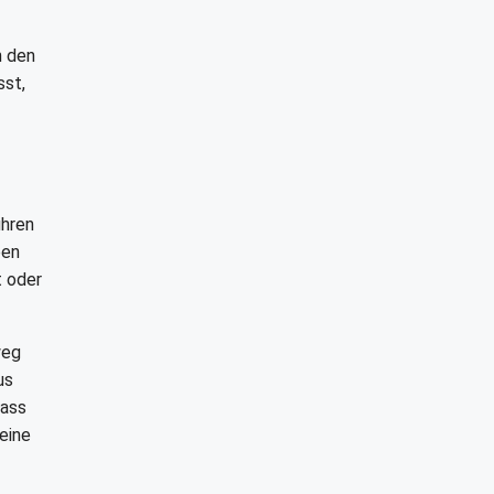
n den
sst,
ühren
ben
t oder
weg
us
dass
eine