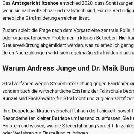
Das
Amtsgericht Itzehoe
entschied 2020, dass Schätzungen nu
wenn sie nachvollziehbar und realistisch sind. Für die Verteid
erhebliche Strafmilderung erreichen lässt.
Zudem spielt die Frage nach dem Vorsatz eine zentrale Rolle. 
oder organisatorischen Problemen in kleinen Betrieben. Hier kan
Steuerverkürzung abgemildert werden, was zu erheblich gering
durch Nachzahlungen wirkt sich regelmäßig strafmildernd aus 
Warum Andreas Junge und Dr. Maik Bunze
Strafverfahren wegen Steuerhinterziehung gegen Fahrlehrer sind
sondern auch die wirtschaftliche Existenz der Fahrschule bed
Bunzel
sind Fachanwälte für Strafrecht und zugleich zertifizie
Ihre Doppelqualifikation verschafft ihnen die Fähigkeit, sowohl
Besonderheiten kleiner Betriebe umfassend zu erfassen. Sie 
Holstein und wissen, wie die Steuerfahndung vorgeht. In zahlre
oder Verfahren zur Einstellung zu bringen.