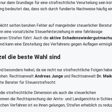
r dann Grundlage für eine strafrechtliche Verurteilung sein kö
igung bedeutet das, dass sich durch fundierte Nachweise häufig ei
Nicht selten beruhen Fehler auf mangelnder steuerlicher Beratu
n eine vorsätzliche Steuerhinterziehung in eine fahrlässige
eren Strafen führt. Auch die
aktive Schadenswiedergutmach
und kann eine Einstellung des Verfahrens gegen Auflagen ermögl
l die beste Wahl sind
 besonders heikel, da sie nicht nur strafrechtliche Folgen habe
rohen. Rechtsanwalt
Andreas Junge
und Rechtsanwalt
Dr. Maik
rte Berater für Steuerstrafrecht.
 die strafrechtliche Dimension als auch die steuerlichen
kennen die Rechtsprechung der Amts- und Landgerichte in Schle
ichen Verfahren ist es ihnen gelungen, Strafen erheblich zu redu