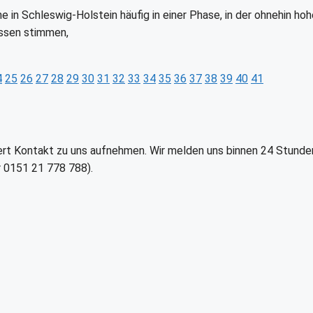
 in Schleswig-Holstein häufig in einer Phase, in der ohnehin hoh
üssen stimmen,
4
25
26
27
28
29
30
31
32
33
34
35
36
37
38
39
40
41
t Kontakt zu uns aufnehmen. Wir melden uns binnen 24 Stunden be
 0151 21 778 788).