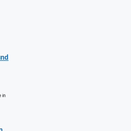
und
 in
n