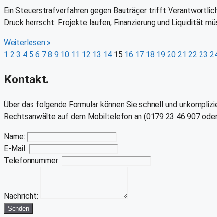
Ein Steuerstrafverfahren gegen Bauträger trifft Verantwortliche
Druck herrscht: Projekte laufen, Finanzierung und Liquidität m
Weiterlesen
»
1
2
3
4
5
6
7
8
9
10
11
12
13
14
15
16
17
18
19
20
21
22
23
2
Kontakt.
Über das folgende Formular können Sie schnell und unkomplizier
Rechtsanwälte auf dem Mobiltelefon an (0179 23 46 907 oder
Name:
E-Mail:
Telefonnummer:
Nachricht:
Senden