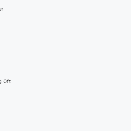
er
g. Oft