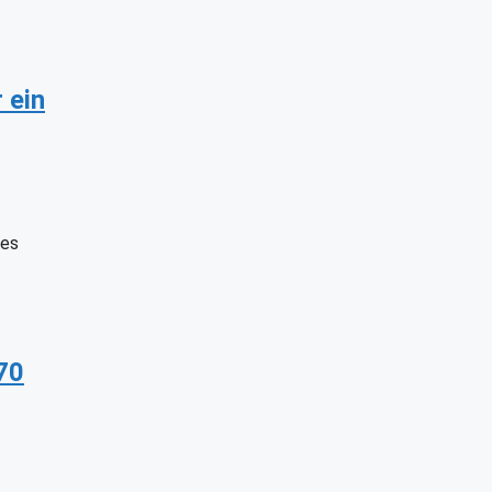
 ein
 es
70